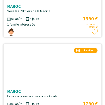
MAROC
Sous les Palmiers de la Médina
1390 €
08 août
5 jours
1 famille intéressée
se déclarer
intéressé
Famille
Duo
MAROC
Faites le plein de souvenirs à Agadir
1790 €
08 août
8 jours