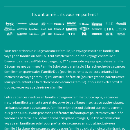
Ils ont aimé ... ils vous en parlent !
Vous recherchez un
village vacances famille
, un
voyage insolite en famille
, un
voyage en famille au soleil
ou tout simplement une
idée voyage en famille
?
ère
Bienvenue chez Les P’tits Covoyageurs, 1
agence de voyage spécialisée famille !
Découvrez nos gammes Famille Solo (pour
parent solo
à la recherche de
vacances
famille monoparentale
), Famille Duo (pour les parents avec leurs enfants à la
recherche de voyage famille) et Famille Génération (pour les grands-parents avec
leurs petits-enfants à la recherche de vacances famille). Choisissez votre profil et
trouvez votre voyage de rêve en famille !
Entre
vacances insolites en famille
,
voyage en famille tout compris
, vacances
nature famille à la montagne et découverte de villages insolites ou authentiques,
embarquez pour des
vacances familles originales
qui plairont aux petits comme
aux grands. Nous vous proposons différentes thématiques pour trouver votre idée
vacances en famille ou dénicher vos bons plans voyage. Que l’on ait envie d’un
voyage en famille au soleil
pour profiter de
vacances en club all inclusive en
famille
à la plage, de
vacances sportives en famille
au ski, d’un circuit itinérant, ou