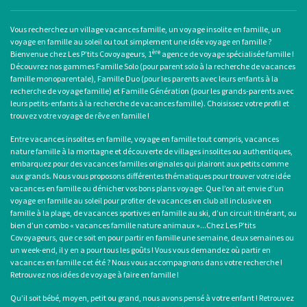
Vous recherchez un
village vacances famille
, un
voyage insolite en famille
, un
voyage en famille au soleil
ou tout simplement une
idée voyage en famille
?
ère
Bienvenue chez Les P’tits Covoyageurs, 1
agence de voyage spécialisée famille !
Découvrez nos gammes Famille Solo (pour
parent solo
à la recherche de
vacances
famille monoparentale
), Famille Duo (pour les parents avec leurs enfants à la
recherche de voyage famille) et Famille Génération (pour les grands-parents avec
leurs petits-enfants à la recherche de vacances famille). Choisissez votre profil et
trouvez votre voyage de rêve en famille !
Entre
vacances insolites en famille
,
voyage en famille tout compris
, vacances
nature famille à la montagne et découverte de villages insolites ou authentiques,
embarquez pour des
vacances familles originales
qui plairont aux petits comme
aux grands. Nous vous proposons différentes thématiques pour trouver votre idée
vacances en famille ou dénicher vos bons plans voyage. Que l’on ait envie d’un
voyage en famille au soleil
pour profiter de
vacances en club all inclusive en
famille
à la plage, de
vacances sportives en famille
au ski, d’un circuit itinérant, ou
bien d’un combo «
vacances famille nature animaux
»...Chez Les P’tits
Covoyageurs, que ce soit en pour partir en famille une semaine, deux semaines ou
un week-end, il y en a pour tous les goûts ! Vous vous demandez où
partir en
vacances en famille cet été
? Nous vous accompagnons dans votre recherche !
Retrouvez nos idées de
voyage à faire en famille
!
Qu’il soit bébé, moyen, petit ou grand, nous avons pensé à votre enfant ! Retrouvez