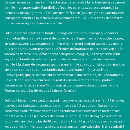
Découvrez nos gammes Famille Solo (pour
parent solo
à la recherche de
vacances
famille monoparentale
), Famille Duo (pour les parents avec leurs enfants à la
recherche de voyage famille) et Famille Génération (pour les grands-parents avec
leurs petits-enfants à la recherche de vacances famille). Choisissez votre profil et
trouvez votre voyage de rêve en famille !
Entre
vacances insolites en famille
,
voyage en famille tout compris
, vacances
nature famille à la montagne et découverte de villages insolites ou authentiques,
embarquez pour des
vacances familles originales
qui plairont aux petits comme
aux grands. Nous vous proposons différentes thématiques pour trouver votre idée
vacances en famille ou dénicher vos bons plans voyage. Que l’on ait envie d’un
voyage en famille au soleil
pour profiter de
vacances en club all inclusive en
famille
à la plage, de
vacances sportives en famille
au ski, d’un circuit itinérant, ou
bien d’un combo «
vacances famille nature animaux
»...Chez Les P’tits
Covoyageurs, que ce soit en pour partir en famille une semaine, deux semaines ou
un week-end, il y en a pour tous les goûts ! Vous vous demandez où
partir en
vacances en famille cet été
? Nous vous accompagnons dans votre recherche !
Retrouvez nos idées de
voyage à faire en famille
!
Qu’il soit bébé, moyen, petit ou grand, nous avons pensé à votre enfant ! Retrouvez
des voyages ludiques, des circuits organisés de A à Z avec des hébergements
confortables ou hôtels de charme et des
club vacances familles
en bord de mer
adaptés à tous les âges. Venez découvrir plus de 100 idées de
voyages en famille
autour du monde
sur plus de 30 destinations ! Le p’tit plus ? Si vous souhaitez un
voyage privé famille, tous nos circuits et séjours sont privatisables ! Notre souhait ?