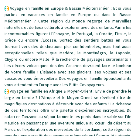
Voyage en famille en Europe & Bassin Méditerranéen
:
Et si vous
partiez en vacances en famille en Europe ou dans le Bassin
Méditerranéen ? Cette région du monde regorge de merveilles
naturelles et de lieux culturels à explorer avec des enfants. Parmi les
incontournables figurent l’Espagne, le Portugal, la Croatie, l’Italie, la
Grèce ou encore l’Écosse. Sortez des sentiers battus en vous
tournant vers des destinations plus confidentielles, mais tout aussi
exceptionnelles telles que Madère, le Monténégro, la Laponie,
Chypre ou encore Malte. À la recherche de paysages surprenants ?
Les décors volcaniques des îles Canaries devraient faire le bonheur
de votre famille ! L’Islande avec ses glaciers, ses volcans et ses
cascades vous émerveillera. Des voyages en famille époustouflants
vous attendent en Europe avec les P’tits Covoyageurs.
Voyage en famille en Afrique & Moyen-Orient
:
Envie de prendre le
large en famille ? L’Afrique et le Moyen-Orient se révèlent être de
magnifiques destinations à découvrir avec des enfants ! La richesse
de ces territoires offre une palette d’expériences incroyables. Du
safari en Tanzanie au séjour farniente les pieds dans le sable sur l’île
Maurice en passant par une aventure unique au cœur du désert au
Maroc ou l’exploration des merveilles de la Jordanie, cette région du
monde vous garantit des vacances mémorables ! Égypte, Mauritanie,