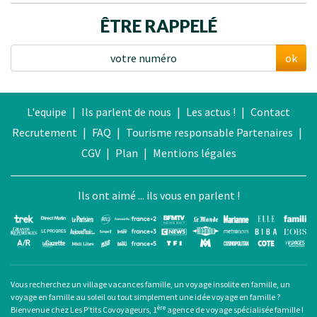
ÊTRE RAPPELÉ
ok
L'equipe
|
Ils parlent de nous
|
Les actus !
|
Contact
Recrutement
|
FAQ
|
Tourisme responsable
Partenaires
|
CGV
|
Plan
|
Mentions légales
Ils ont aimé ... ils vous en parlent !
Vous recherchez un
village vacances famille
, un
voyage insolite en famille
, un
voyage en famille au soleil
ou tout simplement une
idée voyage en famille
?
ère
Bienvenue chez Les P’tits Covoyageurs, 1
agence de voyage spécialisée famille !