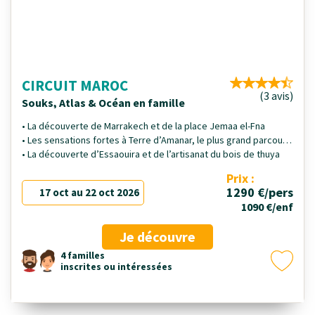
CIRCUIT MAROC
(3 avis)
Souks, Atlas & Océan en famille
• La découverte de Marrakech et de la place Jemaa el-Fna
• Les sensations fortes à Terre d’Amanar, le plus grand parcours
d’accrobranche d’Afrique
• La découverte d’Essaouira et de l’artisanat du bois de thuya
Prix :
1290 €/pers
17 oct au 22 oct 2026
1090 €/enf
Je découvre
4 familles
inscrites ou intéressées