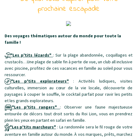
prochaine escapade
Des voyages thématiques autour du monde pour toute la
famille !
"Les p'tits lézards"
: Sur la plage abandonnée, coquillages et
crustacés…Une plage de sable fin à perte de vue, un club all inclusive
avec piscine, profitez de ces vacances en famille au soleil pour vous
ressourcer.
"Les p'tits explorateurs"
: Activités ludiques, visites
culturelles, immersion au cœur de la vie locale, découverte de
paysages à couper le souffle, le cocktail parfait pour ravir les petits
et les grands explorateurs.
"L
es p'tits rangers"
: Observer une faune majestueuse
entourée de décors tout droit sortis du Roi Lion, vous en prendrez
plein les yeux en partant en safari en famille.
"Les p'tits marcheurs"
: La randonnée sera le fil rouge de votre
aventure en famille autour du monde. À vos marques, prêts, marchez