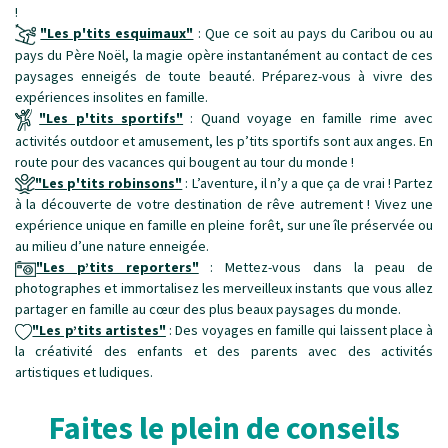
!
"Les p'tits esquimaux"
: Que ce soit au pays du Caribou ou au
pays du Père Noël, la magie opère instantanément au contact de ces
paysages enneigés de toute beauté. Préparez-vous à vivre des
expériences insolites en famille.
"Les p'tits sportifs"
: Quand voyage en famille rime avec
activités outdoor et amusement, les p’tits sportifs sont aux anges. En
route pour des vacances qui bougent au tour du monde !
"Les p'tits robinsons"
: L’aventure, il n’y a que ça de vrai ! Partez
à la découverte de votre destination de rêve autrement ! Vivez une
expérience unique en famille en pleine forêt, sur une île préservée ou
au milieu d’une nature enneigée.
"Les p’tits reporters"
: Mettez-vous dans la peau de
photographes et immortalisez les merveilleux instants que vous allez
partager en famille au cœur des plus beaux paysages du monde.
"Les p’tits artistes"
: Des voyages en famille qui laissent place à
la créativité des enfants et des parents avec des activités
artistiques et ludiques.
Faites le plein de conseils