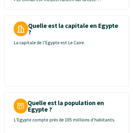
d’Alexandrie, semi-désertique à la hauteur du Caire
et complètement désertique dans le grand sud
Egyptien.
Quelle est la capitale en Egypte
• La meilleure période pour visiter l’Egypte est
?
l'hiver d'octobre à fin mars.
La capitale de l'Egypte est Le Caire.
Quelle est la population en
Egypte ?
L'Egypte compte près de 105 millions d'habitants.