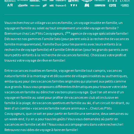
Vous recherchez un
village vacances famille
, un
voyage insolite en famille
, un
voyage en famille au soleil
ou tout simplement une
idée voyage en famille
?
ère
Bienvenue chez Les P’tits Covoyageurs, 1
agence de voyage spécialisée famille !
Découvrez nos gammes Famille Solo (pour
parent solo
à la recherche de
vacances
famille monoparentale
), Famille Duo (pour les parents avec leurs enfants à la
recherche de voyage famille) et Famille Génération (pour les grands-parents avec
leurs petits-enfants à la recherche de vacances famille). Choisissez votre profil et
trouvez votre voyage de rêve en famille !
Entre
vacances insolites en famille
,
voyage en famille tout compris
, vacances
nature famille à la montagne et découverte de villages insolites ou authentiques,
embarquez pour des
vacances familles originales
qui plairont aux petits comme
aux grands. Nous vous proposons différentes thématiques pour trouver votre idée
vacances en famille ou dénicher vos bons plans voyage. Que l’on ait envie d’un
voyage en famille au soleil
pour profiter de
vacances en club all inclusive en
famille
à la plage, de
vacances sportives en famille
au ski, d’un circuit itinérant, ou
bien d’un combo «
vacances famille nature animaux
»...Chez Les P’tits
Covoyageurs, que ce soit en pour partir en famille une semaine, deux semaines ou
un week-end, il y en a pour tous les goûts ! Vous vous demandez où
partir en
vacances en famille cet été
? Nous vous accompagnons dans votre recherche !
Retrouvez nos idées de
voyage à faire en famille
!