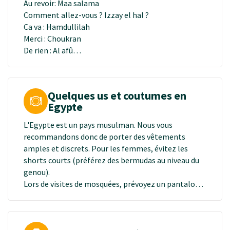
Au revoir: Maa salama
Comment allez-vous ? Izzay el hal ?
Ca va : Hamdullilah
Merci : Choukran
De rien : Al afû
Je suis Français(e) : Ana fransaoui(a)
Je m’appelle : Esmi
Oui : Ayoua
Quelques us et coutumes en
Non : La
Egypte
L'Egypte est un pays musulman. Nous vous
recommandons donc de porter des vêtements
amples et discrets. Pour les femmes, évitez les
shorts courts (préférez des bermudas au niveau du
genou).
Lors de visites de mosquées, prévoyez un pantalon
pour couvrir vos jambes et un foulard pour vous
couvrir votre tête (pour les femmes). Pensez à vous
déchausser avant d’entrer.