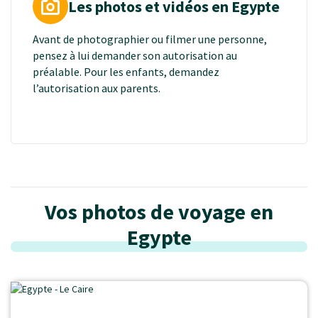
Ne refusez pas le thé que l’on vous offre, cela est
Les photos et vidéos en Egypte
mal vu.
Les gestes affectueux doivent rester discrets dans
Avant de photographier ou filmer une personne,
les lieux publics. Sur la plage ou à la piscine, évitez
pensez à lui demander son autorisation au
de trop vous exhiber.
préalable. Pour les enfants, demandez
Evitez certains sujets (politique, religion) ou
l’autorisation aux parents.
critiques avec des personnes que vous ne connaissez
pas.
Vos photos de voyage en
Egypte