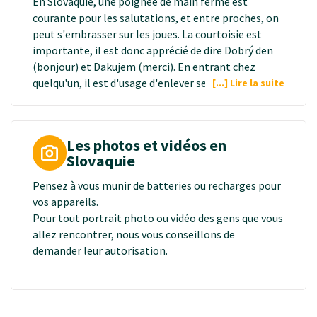
En Slovaquie, une poignée de main ferme est
courante pour les salutations, et entre proches, on
peut s'embrasser sur les joues. La courtoisie est
importante, il est donc apprécié de dire Dobrý den
(bonjour) et Dakujem (merci). En entrant chez
quelqu'un, il est d'usage d'enlever ses chaussures,
[...] Lire la suite
souvent remplacées par des chaussons. Lors des
repas, les Slovaques aiment trinquer avec un Na
zdravie ! et il est poli de goûter à tout ce qui est
Les photos et vidéos en
servi. Enfin, être ponctuel est un signe de respect,
Slovaquie
en particulier dans un cadre professionnel.
Pensez à vous munir de batteries ou recharges pour
vos appareils.
Pour tout portrait photo ou vidéo des gens que vous
allez rencontrer, nous vous conseillons de
demander leur autorisation.