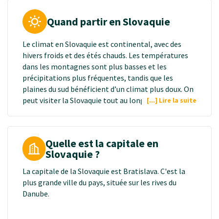
conditions du séjour.
• Selon les lieux fréquentés et la durée du séjour, la
Quand partir en Slovaquie
vaccination préventive contre l’encéphalite à tiques
d’Europe centrale pourra être conseillée (séjour en
Le climat en Slovaquie est continental, avec des
zone rurale ou forestière).
hivers froids et des étés chauds. Les températures
• Pensez avant départ à demander une carte vitale
dans les montagnes sont plus basses et les
européenne afin de pouvoir bénéficier d’une prise en
précipitations plus fréquentes, tandis que les
charge éventuelle par la sécurité sociale.
plaines du sud bénéficient d’un climat plus doux. On
peut visiter la Slovaquie tout au long de l'année,
[...] Lire la suite
mais le choix de la saison dépend des activités
pratiquées :
Printemps et automne : saisons idéales pour les
Quelle est la capitale en
randonnées, la découverte des villes historiques
Slovaquie ?
dans une atmosphère plus calme, loin des foules.
Été : Parfait pour les activités de plein air, telles que
La capitale de la Slovaquie est Bratislava. C'est la
la randonnée dans les montagnes Tatras, la visite
plus grande ville du pays, située sur les rives du
des châteaux et des villes, profiter des festivals
Danube.
culturels et explorer la campagne et les lacs.
Hiver : Idéal pour les sports d'hiver. C'est aussi la