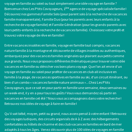
voyage en famille au soleil
ou tout simplement une
idée voyage en famille
?
ère
Bienvenue chez Les P’tits Covoyageurs, 1
agence de voyage spécialisée famille !
Découvrez nos gammes Famille Solo (pour
parent solo
à la recherche de
vacances
famille monoparentale
), Famille Duo (pour les parents avec leurs enfants à la
recherche de voyage famille) et Famille Génération (pour les grands-parents avec
leurs petits-enfants à la recherche de vacances famille). Choisissez votre profil et
trouvez votre voyage de rêve en famille !
Entre
vacances insolites en famille
,
voyage en famille tout compris
, vacances
nature famille à la montagne et découverte de villages insolites ou authentiques,
embarquez pour des
vacances familles originales
qui plairont aux petits comme
aux grands. Nous vous proposons différentes thématiques pour trouver votre idée
vacances en famille ou dénicher vos bons plans voyage. Que l’on ait envie d’un
voyage en famille au soleil
pour profiter de
vacances en club all inclusive en
famille
à la plage, de
vacances sportives en famille
au ski, d’un circuit itinérant, ou
bien d’un combo «
vacances famille nature animaux
»...Chez Les P’tits
Covoyageurs, que ce soit en pour partir en famille une semaine, deux semaines ou
un week-end, il y en a pour tous les goûts ! Vous vous demandez où
partir en
vacances en famille cet été
? Nous vous accompagnons dans votre recherche !
Retrouvez nos idées de
voyage à faire en famille
!
Qu’il soit bébé, moyen, petit ou grand, nous avons pensé à votre enfant ! Retrouvez
des voyages ludiques, des circuits organisés de A à Z avec des hébergements
confortables ou hôtels de charme et des
club vacances familles
en bord de mer
adaptés à tous les âges. Venez découvrir plus de 100 idées de
voyages en famille