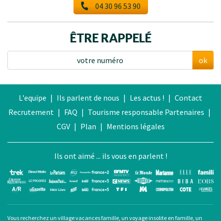
04 30 96 53 90
ÊTRE RAPPELÉ
ok
L'equipe
|
Ils parlent de nous
|
Les actus !
|
Contact
Recrutement
|
FAQ
|
Tourisme responsable
Partenaires
|
CGV
|
Plan
|
Mentions légales
Ils ont aimé ... ils vous en parlent !
Vous recherchez un
village vacances famille
, un
voyage insolite en famille
, un