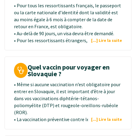
• Pour tous les ressortissants français, le passeport
ou la carte nationale d’identité dont la validité est
au moins égale à 6 mois à compter de la date de
retour en France, est obligatoire.
• Au-delà de 90 jours, un visa devra être demandé.
• Pour les ressortissants étrangers, le passeport est
[...] Lire la suite
obligatoire, et sauf dispense, un visa est nécessaire.
Il doit être sollicité avant le départ auprès de
l’ambassade de Slovaquie de votre pays de résidence.
Quel vaccin pour voyager en
Slovaquie ?
• Même si aucune vaccination n’est obligatoire pour
entrer en Slovaquie, il est important d’être à jour
dans vos vaccinations diphtérie-tétanos-
poliomyélite (DTP) et rougeole-oreillons-rubéole
(ROR).
• La vaccination préventive contre les hépatites A et
[...] Lire la suite
B peut être conseillée, de même que la vaccination
contre la fièvre typhoïde selon la durée et les