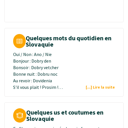
Quelques mots du quotidien en
Slovaquie
Oui / Non : Ano / Nie
Bonjour : Dobry den
Bonsoir : Dobry vetcher
Bonne nuit : Dobru noc
Au revoir : Dovidenia
S'il vous plait ! Prosim !
[...] Lire la suite
Pardon, Excusez-moi ! Prepacte !
Merci (beaucoup) ! Dakujem (velmi pekne) !
Parlez-vous anglais ? Hovorite po anglicky ?
Quelques us et coutumes en
Je ne comprends pas : Nerozumiem
Slovaquie