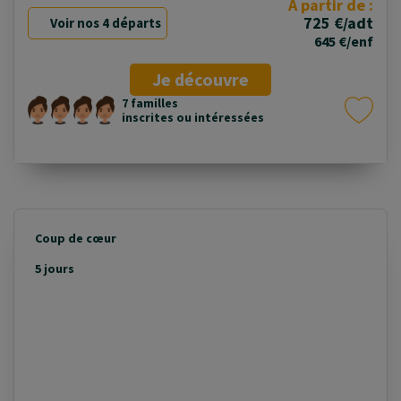
À partir de :
725 €/adt
Voir nos 4 départs
645 €/enf
Je découvre
7 familles
inscrites ou intéressées
Coup de cœur
5 jours