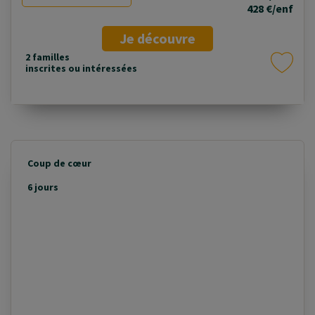
428 €/enf
Je découvre
2 familles
inscrites ou intéressées
Coup de cœur
6 jours