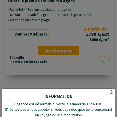
Faites le plein de souvenirs à Agadir
• Un hôtel 4* tout inclus idéalement situé
• De sortie encadrées gratuites et un club pour enfant
• Un accès direct à la plage
À partir de :
1790 €/adt
Voir nos 9 départs
1690 €/enf
Je découvre
1 famille
inscrite ou intéressée
INFORMATION
5 jours
L'agence est désormais ouverte le samedi de 10h à 18h !
N'hésitez pas à nous appeler si vous avez des questions concernant
un voyage ou une réservation