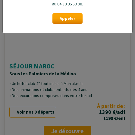
au 04 30 96 53 90.
Appeler
SÉJOUR MAROC
Sous les Palmiers de la Médina
• Un hôtel-club 4* tout inclus à Marrakech
• Des animations et clubs enfants dès 4 ans
• Des excursions comprises dans votre forfait
À partir de :
1390 €/adt
Voir nos 9 départs
1190 €/enf
Je découvre