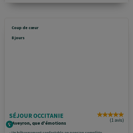
Coup de cœur
8 jours
SÉJOUR OCCITANIE
(1 avis)
L'Aveyron, que d'émotions
• Un hébergement confortable en pension complète