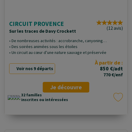
CIRCUIT PROVENCE
(12 avis)
Sur les traces de Davy Crockett
• De nombreuses activités : accrobranche, canyoning…
• Des soirées animées sous les étoiles
• Un circuit au cœur d’une nature sauvage et préservée
À partir de :
850 €/adt
Voir nos 9 départs
770 €/enf
Je découvre
32 familles
inscrites ou intéressées