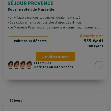
SÉJOUR PROVENCE
Sous le soleil de Marseille
• Un village vacances tout inclus idéalement situé
• Des clubs enfants par tranche d'âges dès 4 mois
• Le Marseille Pass inclus : transports en commun, musées et
traversée maritime vers une île
À partir de :
555 €/adt
Voir nos 15 départs
100 €/enf
Je découvre
11 familles
inscrites ou intéressées
10 jours