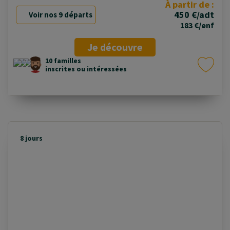
À partir de :
450 €/adt
Voir nos 9 départs
183 €/enf
Je découvre
10 familles
inscrites ou intéressées
8 jours