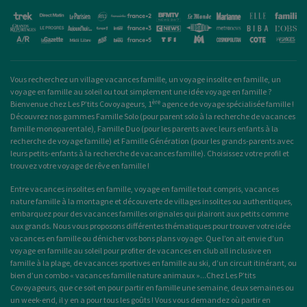
Vous recherchez un
village vacances famille
, un
voyage insolite en famille
, un
voyage en famille au soleil
ou tout simplement une
idée voyage en famille
?
ère
Bienvenue chez Les P’tits Covoyageurs, 1
agence de voyage spécialisée famille !
Découvrez nos gammes Famille Solo (pour
parent solo
à la recherche de
vacances
famille monoparentale
), Famille Duo (pour les parents avec leurs enfants à la
recherche de voyage famille) et Famille Génération (pour les grands-parents avec
leurs petits-enfants à la recherche de vacances famille). Choisissez votre profil et
trouvez votre voyage de rêve en famille !
Entre
vacances insolites en famille
,
voyage en famille tout compris
, vacances
nature famille à la montagne et découverte de villages insolites ou authentiques,
embarquez pour des
vacances familles originales
qui plairont aux petits comme
aux grands. Nous vous proposons différentes thématiques pour trouver votre idée
vacances en famille ou dénicher vos bons plans voyage. Que l’on ait envie d’un
voyage en famille au soleil
pour profiter de
vacances en club all inclusive en
famille
à la plage, de
vacances sportives en famille
au ski, d’un circuit itinérant, ou
bien d’un combo «
vacances famille nature animaux
»...Chez Les P’tits
Covoyageurs, que ce soit en pour partir en famille une semaine, deux semaines ou
un week-end, il y en a pour tous les goûts ! Vous vous demandez où
partir en