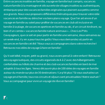
Entre
vacances insolites en famille
,
voyage en famille tout compris
, vacances
nature famille à la montagne et découverte de villages insolites ou authentiques,
embarquez pour des
vacances familles originales
qui plairont aux petits comme
aux grands. Nous vous proposons différentes thématiques pour trouver votre idée
vacances en famille ou dénicher vos bons plans voyage. Que l’on ait envie d’un
voyage en famille au soleil
pour profiter de
vacances en club all inclusive en
famille
à la plage, de
vacances sportives en famille
au ski, d’un circuit itinérant, ou
bien d’un combo «
vacances famille nature animaux
»...Chez Les P’tits
Covoyageurs, que ce soit en pour partir en famille une semaine, deux semaines ou
un week-end, il y en a pour tous les goûts ! Vous vous demandez où
partir en
vacances en famille cet été
? Nous vous accompagnons dans votre recherche !
Retrouvez nos idées de
voyage à faire en famille
!
Qu’il soit bébé, moyen, petit ou grand, nous avons pensé à votre enfant ! Retrouvez
des voyages ludiques, des circuits organisés de A à Z avec des hébergements
confortables ou hôtels de charme et des
club vacances familles
en bord de mer
adaptés à tous les âges. Venez découvrir plus de 100 idées de
voyages en famille
autour du monde
sur plus de 30 destinations ! Le p’tit plus ? Si vous souhaitez un
voyage privé famille, tous nos circuits et séjours sont privatisables ! Notre souhait ?
Vous accompagner pour vivre
un voyage de rêve en famille
!