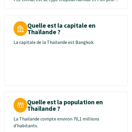
distinguer deux saisons : la saison sèche de
décembre à mai et la saison des pluies (mousson) de
juin à novembre (ensoleillée mais avec
Quelle est la capitale en
généralement de grosses averses assez brèves).
Thaïlande ?
• La meilleure saison pour découvrir la Thaïlande est
donc de décembre à mai.
La capitale de la Thailande est Bangkok.
Quelle est la population en
Thaïlande ?
La Thailande compte environ 70,1 millions
d'habitants.