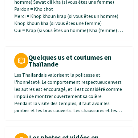
homme) Sawat dii kha (si vous êtes une femme)
Pardon = Kho thot
Merci = Khop khoun krap (si vous êtes un homme)
Khop khoun kha (si vous êtes une femme)
Oui = Krap (si vous êtes un homme) Kha (femme)
Non = May krap (homme) May kha (femme)
Pas de problème! = Maille penne raille!
Quelques us et coutumes en
Thaïlande
Les Thailandais valorisent la politesse et
l'honnêteté. Le comportement respectueux envers
les autres est encouragé, et il est considéré comme
impoli de montrer ouvertement sa colère.
Pendant la visite des temples, il faut avoir les
jambes et les bras couverts. Les chaussures et les
chaussettes doivent être laissées à l'entrée et si
vous vous asseyez, n'orientez pas vos pieds en
direction du Bouddha. Le bouddhisme therav?da est
Les photos et vidéos en