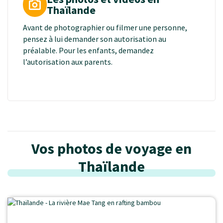
la religion dominante en Thailande, et ses principes
Thaïlande
influent fortement sur la vie quotidienne. Les
moines bouddhistes jouent un rôle central dans la
Avant de photographier ou filmer une personne,
société, et les gens participent souvent à des rituels
pensez à lui demander son autorisation au
bouddhistes, font des offrandes dans les temples et
préalable. Pour les enfants, demandez
assistent à des cérémonies religieuses. Soyez
l’autorisation aux parents.
respectueux envers toutes les représentations de
Bouddha, elles sont considérées comme sacrées.
Vos photos de voyage en
Thaïlande