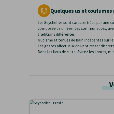
Quelques us et coutumes 
Les Seychelles sont caractérisées par une so
composée de différentes communautés, avec
traditions différentes.
Nudisme et tenues de bain indécentes sur les
Les gestes affectueux doivent rester discrets 
Dans les lieux de culte, évitez les shorts, mi
n’oubliez pas de vous déchausser.
Depuis 2009, il est interdit de fumer dans les
V