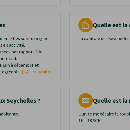
es
Quelle est la
dien. Elles sont d’origine
La capitale des Seychelles 
 en activité.
ersées par rapport à la
phère sud.
de juin à décembre et
 agréable et l'île peut
[...] Lire la suite
lones entre janvier et
ux Seychelles ?
Quelle est la
habitants.
L’unité monétaire la roup
INFORMATION
1€ = 18 SCR
L'agence est désormais ouverte le samedi de 10h à 18h !