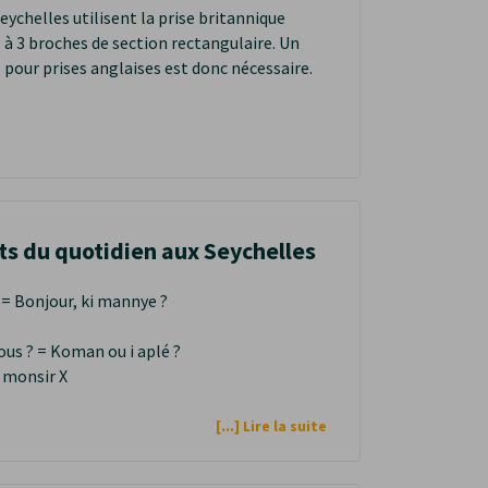
eychelles utilisent la prise britannique
à 3 broches de section rectangulaire. Un
 pour prises anglaises est donc nécessaire.
s du quotidien aux Seychelles
= Bonjour, ki mannye ?
s ? = Koman ou i aplé ?
i monsir X
[...] Lire la suite
a i la isi an vakans
= Sesel i bien zoli