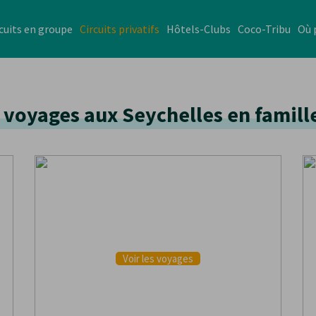
cuits en groupe
Circuits privatifs
Hôtels-Clubs
Coco-Tribu
Où 
 voyages aux Seychelles en famill
VOYAGES EN LIBERTÉ
Voir les voyages