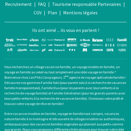
Recrutement
|
FAQ
|
Tourisme responsable
Partenaires
|
CGV
|
Plan
|
Mentions légales
Ils ont aimé ... ils vous en parlent !
Vous recherchez un
village vacances famille
, un
voyage insolite en famille
, un
voyage en famille au soleil
ou tout simplement une
idée voyage en famille
?
ère
Bienvenue chez Les P’tits Covoyageurs, 1
agence de voyage spécialisée famille !
Découvrez nos gammes Famille Solo (pour
parent solo
à la recherche de
vacances
famille monoparentale
), Famille Duo (pour les parents avec leurs enfants à la
recherche de voyage famille) et Famille Génération (pour les grands-parents avec
leurs petits-enfants à la recherche de vacances famille). Choisissez votre profil et
trouvez votre voyage de rêve en famille !
Entre
vacances insolites en famille
,
voyage en famille tout compris
, vacances
nature famille à la montagne et découverte de villages insolites ou authentiques,
embarquez pour des
vacances familles originales
qui plairont aux petits comme
aux grands. Nous vous proposons différentes thématiques pour trouver votre idée