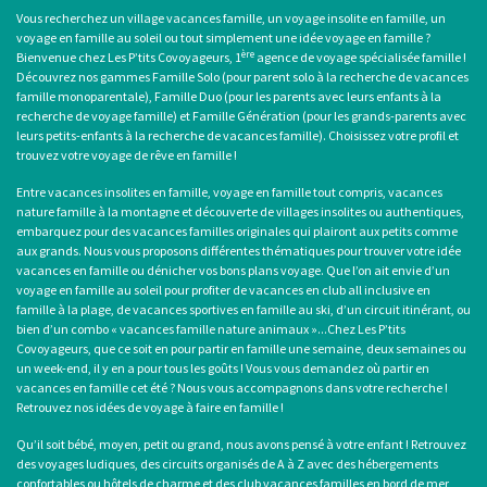
Vous recherchez un
village vacances famille
, un
voyage insolite en famille
, un
voyage en famille au soleil
ou tout simplement une
idée voyage en famille
?
ère
Bienvenue chez Les P’tits Covoyageurs, 1
agence de voyage spécialisée famille !
Découvrez nos gammes Famille Solo (pour
parent solo
à la recherche de
vacances
famille monoparentale
), Famille Duo (pour les parents avec leurs enfants à la
recherche de voyage famille) et Famille Génération (pour les grands-parents avec
leurs petits-enfants à la recherche de vacances famille). Choisissez votre profil et
trouvez votre voyage de rêve en famille !
Entre
vacances insolites en famille
,
voyage en famille tout compris
, vacances
nature famille à la montagne et découverte de villages insolites ou authentiques,
embarquez pour des
vacances familles originales
qui plairont aux petits comme
aux grands. Nous vous proposons différentes thématiques pour trouver votre idée
vacances en famille ou dénicher vos bons plans voyage. Que l’on ait envie d’un
voyage en famille au soleil
pour profiter de
vacances en club all inclusive en
famille
à la plage, de
vacances sportives en famille
au ski, d’un circuit itinérant, ou
bien d’un combo «
vacances famille nature animaux
»...Chez Les P’tits
Covoyageurs, que ce soit en pour partir en famille une semaine, deux semaines ou
un week-end, il y en a pour tous les goûts ! Vous vous demandez où
partir en
vacances en famille cet été
? Nous vous accompagnons dans votre recherche !
Retrouvez nos idées de
voyage à faire en famille
!
Qu’il soit bébé, moyen, petit ou grand, nous avons pensé à votre enfant ! Retrouvez
des voyages ludiques, des circuits organisés de A à Z avec des hébergements
confortables ou hôtels de charme et des
club vacances familles
en bord de mer