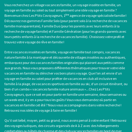
Vous recherchez un
village vacances famille
, un
voyage insolite en famille
, un
voyage en famille au soleil
ou tout simplement une
idée voyage en famille
?
ère
Bienvenue chez Les P’tits Covoyageurs, 1
agence de voyage spécialisée famille !
Découvrez nos gammes Famille Solo (pour
parent solo
à la recherche de
vacances
famille monoparentale
), Famille Duo (pour les parents avec leurs enfants à la
recherche de voyage famille) et Famille Génération (pour les grands-parents avec
leurs petits-enfants à la recherche de vacances famille). Choisissez votre profil et
trouvez votre voyage de rêve en famille !
Entre
vacances insolites en famille
,
voyage en famille tout compris
, vacances
nature famille à la montagne et découverte de villages insolites ou authentiques,
embarquez pour des
vacances familles originales
qui plairont aux petits comme
aux grands. Nous vous proposons différentes thématiques pour trouver votre idée
vacances en famille ou dénicher vos bons plans voyage. Que l’on ait envie d’un
voyage en famille au soleil
pour profiter de
vacances en club all inclusive en
famille
à la plage, de
vacances sportives en famille
au ski, d’un circuit itinérant, ou
bien d’un combo «
vacances famille nature animaux
»...Chez Les P’tits
Covoyageurs, que ce soit en pour partir en famille une semaine, deux semaines ou
un week-end, il y en a pour tous les goûts ! Vous vous demandez où
partir en
vacances en famille cet été
? Nous vous accompagnons dans votre recherche !
Retrouvez nos idées de
voyage à faire en famille
!
Qu’il soit bébé, moyen, petit ou grand, nous avons pensé à votre enfant ! Retrouvez
des voyages ludiques, des circuits organisés de A à Z avec des hébergements
confortables ou hôtels de charme et des
club vacances familles
en bord de mer