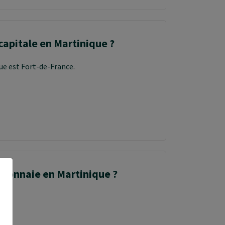
 capitale en Martinique ?
que est Fort-de-France.
 monnaie en Martinique ?
ro.