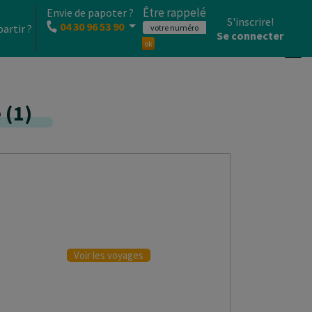
Être rappelé
Envie de papoter ?
S'inscrire!
04 30 96 53 90
partir ?
Se connecter
ok
e
(
1
)
BEST-SELLERS
Voir les voyages