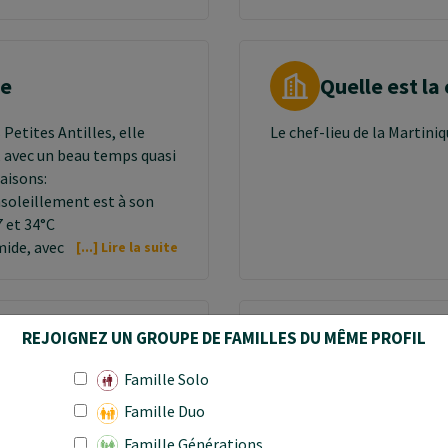
ue
Quelle est la
 Petites Antilles, elle
Le chef-lieu de la Martini
, avec un beau temps quasi
aisons:
ensoleillement est à son
 et 34°C
mide, avec des risques de
[...] Lire la suite
 en Martinique est de décembre à juin.
REJOIGNEZ UN GROUPE DE FAMILLES DU MÊME PROFIL
n Martinique ?
Quelle est la
Famille Solo
tants
L’unité monétaire est l’Eu
Famille Duo
Famille Générations