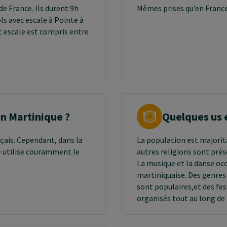
de France. Ils durent 9h
Mêmes prises qu’en Franc
ls avec escale à Pointe à
c escale est compris entre
en Martinique ?
Quelques us 
nçais. Cependant, dans la
La population est majori
e utilise couramment le
autres religions sont prése
La musique et la danse oc
martiniquaise. Des genres 
sont populaires,et des fes
organisés tout au long de
Les Martiniquais sont très
également très polis et il