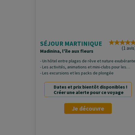
SÉJOUR MARTINIQUE
(1 avis
Madinina, l'île aux fleurs
- Un hôtel entre plages de rêve et nature exubérant
- Les activités, animations et mini-clubs pour les
enfants
- Les excursions et les packs de plongée
Dates et prix bientôt disponibles !
Créer une alerte pour ce voyage
Je découvre