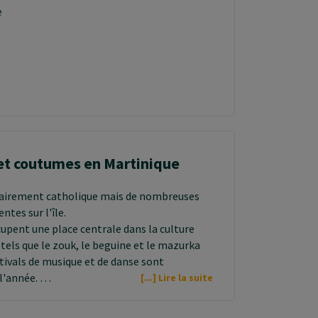
e
et coutumes en Martinique
tairement catholique mais de nombreuses
ntes sur l'île.
cupent une place centrale dans la culture
tels que le zouk, le beguine et le mazurka
tivals de musique et de danse sont
 l'année.
[...] Lire la suite
 accueillants et chaleureux, ils sont
 est important pour eux de se dire bonjour.