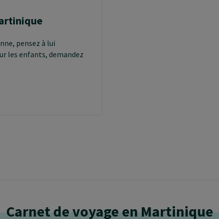
La cuisine martiniquaise m
caribéennes et indiennes. 
artinique
mer, de bananes, de patate
nne, pensez à lui
ur les enfants, demandez
Carnet de voyage en Martinique