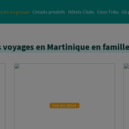
cuits en groupe
Circuits privatifs
Hôtels-Clubs
Coco-Tribu
Où 
 voyages en Martinique en famill
S
DERNIÈRES MINUTES
Voir les dates