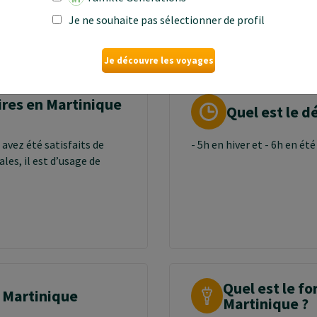
Je ne souhaite pas sélectionner de profil
Je découvre les voyages
ires en Martinique
Quel est le d
 avez été satisfaits de
- 5h en hiver et - 6h en ét
les, il est d’usage de
Quel est le fo
n Martinique
Martinique ?