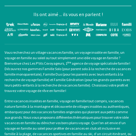
Ils ont aimé ... ils vous en parlent !
Vous recherchez un
village vacances famille
, un
voyage insolite en famille
, un
voyage en famille au soleil
ou tout simplement une
idée voyage en famille
?
ère
Bienvenue chez Les P’tits Covoyageurs, 1
agence de voyage spécialisée famille !
Découvrez nos gammes Famille Solo (pour
parent solo
à la recherche de
vacances
famille monoparentale
), Famille Duo (pour les parents avec leurs enfants à la
recherche de voyage famille) et Famille Génération (pour les grands-parents avec
leurs petits-enfants à la recherche de vacances famille). Choisissez votre profil et
trouvez votre voyage de rêve en famille !
Entre
vacances insolites en famille
,
voyage en famille tout compris
, vacances
nature famille à la montagne et découverte de villages insolites ou authentiques,
embarquez pour des
vacances familles originales
qui plairont aux petits comme
aux grands. Nous vous proposons différentes thématiques pour trouver votre idée
vacances en famille ou dénicher vos bons plans voyage. Que l’on ait envie d’un
voyage en famille au soleil
pour profiter de
vacances en club all inclusive en
famille
à la plage, de
vacances sportives en famille
au ski, d’un circuit itinérant, ou