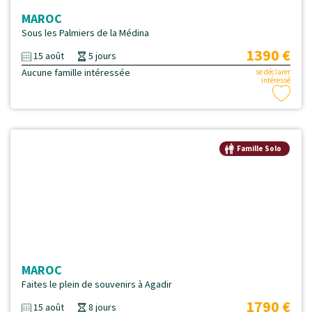
MAROC
Sous les Palmiers de la Médina
1390 €
15 août
5 jours
Aucune famille intéressée
se déclarer
intéressé
Famille Solo
MAROC
Faites le plein de souvenirs à Agadir
1790 €
15 août
8 jours