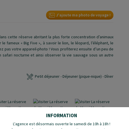
J'ajoute ma photo de voyage !
ans cette réserve abritant la plus forte concentration d’animaux
e fameux « Big Five », à savoir le lion, le léopard, l’éléphant, le
liez pas votre appareil-photo ! Vous profiterez ensuite d’un peu de
 safari nocturne et ainsi observer la vie sauvage sous un autre
Petit déjeuner - Déjeuner (pique-nique) - Dîner
INFORMATION
L'agence est désormais ouverte le samedi de 10h à 18h !