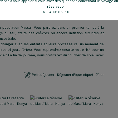
ez pas à nous appeler si vous avez des questions concernant un voyage o
réservation
J'ajoute ma photo de voyage !
au 04 30 96 53 90.
a population Massaï. Vous partirez dans un premier temps à la
e du feu, traite des chèvres ou encore initiation aux rites et
ncestrale.
z échanger avec les enfants et leurs professeurs, un moment de
res et jours fériés).
Vous reprendrez ensuite votre 4x4 pour un
ane ? En fin de journée, vous profiterez du coucher de soleil avec
Petit déjeuner - Déjeuner (Pique-nique) - Dîner