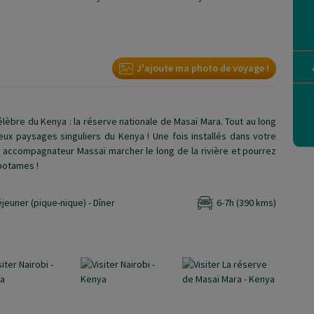
J'ajoute ma photo de voyage !
célèbre du Kenya : la réserve nationale de Masaï Mara. Tout au long
ux paysages singuliers du Kenya ! Une fois installés dans votre
n accompagnateur Massaï marcher le long de la rivière et pourrez
potames !
éjeuner (pique-nique) - Dîner
6-7h (390 kms)