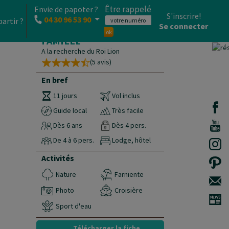
Être rappelé
Envie de papoter ?
S'inscrire!
04 30 96 53 90
partir ?
Se connecter
CIRCUIT KENYA EN
ok
FAMILLE
A la recherche du Roi Lion
(5 avis)
En bref
11 jours
Vol inclus
Guide local
Très facile
Dès 6 ans
Dès 4 pers.
De 4 à 6 pers.
Lodge, hôtel
Activités
Nature
Farniente
Photo
Croisière
Sport d'eau
Télécharger la fiche