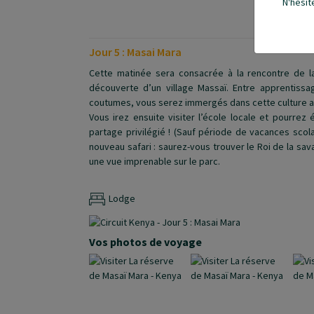
N'hésit
Jour 5 : Masai Mara
Cette matinée sera consacrée à la rencontre de l
découverte d’un village Massaï. Entre apprentissag
coutumes, vous serez immergés dans cette culture a
Vous irez ensuite visiter l’école locale et pourre
partage privilégié !
(Sauf période de vacances scolai
nouveau safari : saurez-vous trouver le Roi de la sav
une vue imprenable sur le parc.
Lodge
Vos photos de voyage