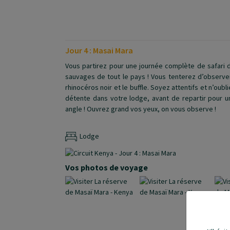
Jour 4 : Masai Mara
Vous partirez pour une journée complète de safari d
sauvages de tout le pays ! Vous tenterez d’observer l
rhinocéros noir et le buffle. Soyez attentifs et n’oub
détente dans votre lodge, avant de repartir pour un
angle ! Ouvrez grand vos yeux, on vous observe !
Lodge
Vos photos de voyage