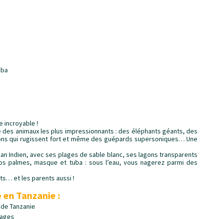
mba
 incroyable !
he des animaux les plus impressionnants : des éléphants géants, des
 lions qui rugissent fort et même des guépards supersoniques… Une
céan Indien, avec ses plages de sable blanc, ses lagons transparents
 vos palmes, masque et tuba : sous l’eau, vous nagerez parmi des
nts… et les parents aussi !
 en Tanzanie :
 de Tanzanie
vages