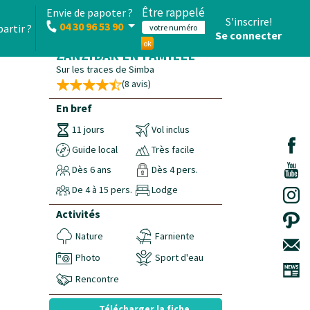
Être rappelé
Envie de papoter ?
S'inscrire!
04 30 96 53 90
partir ?
Se connecter
CIRCUIT TANZANIE -
ok
ZANZIBAR EN FAMILLE
Sur les traces de Simba
(8 avis)
En bref
11 jours
Vol inclus
Guide local
Très facile
Dès 6 ans
Dès 4 pers.
De 4 à 15 pers.
Lodge
Activités
Nature
Farniente
Photo
Sport d'eau
Rencontre
Télécharger la fiche