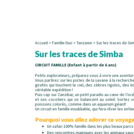
Accueil
>
Famille Duo
>
Tanzanie
>
Sur les traces de Si
Sur les traces de Simba
CIRCUIT FAMILLE (Enfant à partir de 6 ans)
Petits explorateurs, préparez-vous à vivre une aventure
Vous partirez sur les pistes de la savane à la recherc
girafes qui touchent le ciel, des zèbres rigolos, des
véritable expédition !
Puis cap sur Zanzibar, un petit paradis au cœur de l’o
et ses cocotiers qui se balancent au soleil. Sortez
poissons colorés, comme dans un aquarium géant!
Un circuit en famille inoubliable, qui fera rêver les enfa
Pourquoi vous allez adorer ce voyage
Un safari 100% famille dans les plus beaux parcs
Des rencontres magiques avec les animaux sau