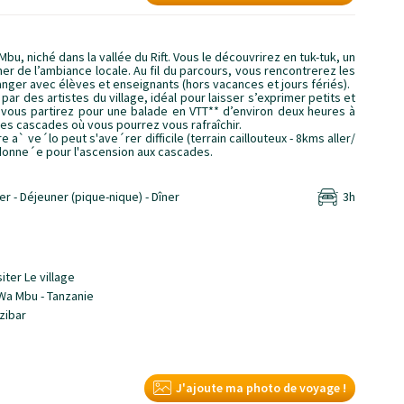
Mbu, niché dans la vallée du Rift. Vous le découvrirez en tuk-tuk, un
 de l’ambiance locale. Au fil du parcours, vous rencontrerez les
anger avec élèves et enseignants (hors vacances et jours fériés).
par des artistes du village, idéal pour laisser s’exprimer petits et
 vous partirez pour une balade en VTT** d’environ deux heures à
es cascades où vous pourrez vous rafraîchir.
e a` ve´lo peut s'ave´rer difficile (terrain caillouteux - 8kms aller/
donne´e pour l'ascension aux cascades.
er - Déjeuner (pique-nique) - Dîner
3h
J'ajoute ma photo de voyage !