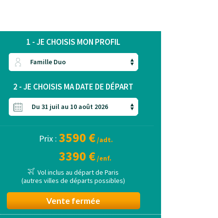
1 - JE CHOISIS MON PROFIL
2 - JE CHOISIS MA DATE DE DÉPART
3590 €
Prix :
/adt.
3390 €
/enf.
Vol inclus au départ de Paris
(autres villes de départs possibles)
Vente fermée