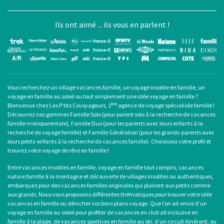
Ils ont aimé ... ils vous en parlent !
Vous recherchez un
village vacances famille
, un
voyage insolite en famille
, un
voyage en famille au soleil
ou tout simplement une
idée voyage en famille
?
ère
Bienvenue chez Les P’tits Covoyageurs, 1
agence de voyage spécialisée famille !
Découvrez nos gammes Famille Solo (pour
parent solo
à la recherche de
vacances
famille monoparentale
), Famille Duo (pour les parents avec leurs enfants à la
recherche de voyage famille) et Famille Génération (pour les grands-parents avec
leurs petits-enfants à la recherche de vacances famille). Choisissez votre profil et
trouvez votre voyage de rêve en famille !
Entre
vacances insolites en famille
,
voyage en famille tout compris
, vacances
nature famille à la montagne et découverte de villages insolites ou authentiques,
embarquez pour des
vacances familles originales
qui plairont aux petits comme
aux grands. Nous vous proposons différentes thématiques pour trouver votre idée
vacances en famille ou dénicher vos bons plans voyage. Que l’on ait envie d’un
voyage en famille au soleil
pour profiter de
vacances en club all inclusive en
famille
à la plage, de
vacances sportives en famille
au ski, d’un circuit itinérant, ou