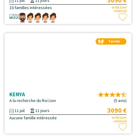
3090 €
11 juil
11 jours
10 familles intéressées
se déclarer
intéressé
Famille
Duo
KENYA
A la recherche du Roi Lion
(5 avis)
3090 €
11 juil
11 jours
Aucune famille intéressée
se déclarer
intéressé