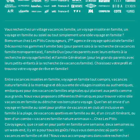
Vous recherchez un
village vacances famille
, un
voyage insolite en famille
, un
voyage en famille au soleil
ou tout simplement une
idée voyage en famille
?
ère
Bienvenue chez Les P’tits Covoyageurs, 1
agence de voyage spécialisée famille !
Découvrez nos gammes Famille Solo (pour
parent solo
à la recherche de
vacances
famille monoparentale
), Famille Duo (pour les parents avec leurs enfants à la
recherche de voyage famille) et Famille Génération (pour les grands-parents avec
leurs petits-enfants à la recherche de vacances famille). Choisissez votre profil et
trouvez votre voyage de rêve en famille !
Entre
vacances insolites en famille
,
voyage en famille tout compris
, vacances
nature famille à la montagne et découverte de villages insolites ou authentiques,
embarquez pour des
vacances familles originales
qui plairont aux petits comme
aux grands. Nous vous proposons différentes thématiques pour trouver votre idée
vacances en famille ou dénicher vos bons plans voyage. Que l’on ait envie d’un
voyage en famille au soleil
pour profiter de
vacances en club all inclusive en
famille
à la plage, de
vacances sportives en famille
au ski, d’un circuit itinérant, ou
bien d’un combo «
vacances famille nature animaux
»...Chez Les P’tits
Covoyageurs, que ce soit en pour partir en famille une semaine, deux semaines ou
un week-end, il y en a pour tous les goûts ! Vous vous demandez où
partir en
vacances en famille cet été
? Nous vous accompagnons dans votre recherche !