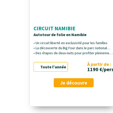
CIRCUIT NAMIBIE
Autotour de folie en Namibie
• Un circuit liberté en exclusivité pour les familles
• La découverte du Big Four dans le parc national
d'Etosha
• Des étapes de deux nuits pour profiter pleinement
de chaque région
À partir de :
Toute l'année
1190 €/per
Je découvre