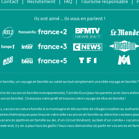
Contact
|
Recrutement
|
FAQ
|
Tourisme responsable
|
P
Ils ont aimé ... ils vous en parlent !
en famille
, un
voyage en famille au soleil
ou tout simplement une
idée voyage en famille
?
rche de
vacances famille monoparentale
), Famille Duo (pour les parents avec leurs enfa
nces famille). Choisissez votre profil et trouvez votre voyage de rêve en famille !
is
, vacances nature famille à la montagne et découverte de villages insolites ou authe
entes thématiques pour trouver votre idée vacances en famille ou dénicher vos bons plan
vacances sportives en famille
au ski, d’un circuit itinérant, ou bien d’un combo «
vacance
eek-end, il y en a pour tous les goûts ! Vous vous demandez où
partir en vacances en fami