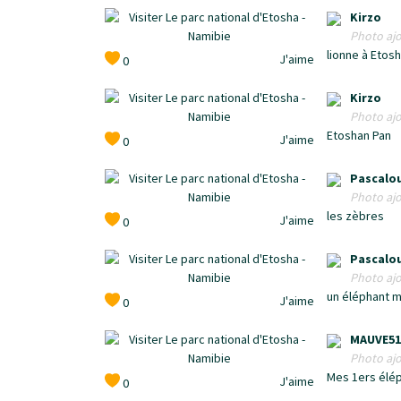
Kirzo
Photo ajo
lionne à Etos
J'aime
0
Kirzo
Photo ajo
Etoshan Pan
J'aime
0
Pascalo
Photo ajo
les zèbres
J'aime
0
Pascalo
Photo ajo
un éléphant 
J'aime
0
MAUVE51
Photo ajo
Mes 1ers éléph
J'aime
0