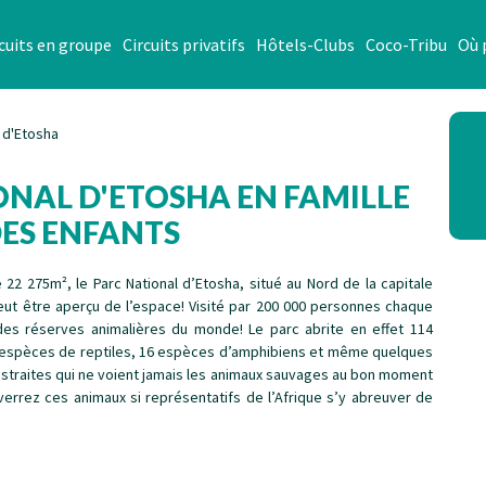
cuits en groupe
Circuits privatifs
Hôtels-Clubs
Coco-Tribu
Où 
l d'Etosha
IONAL D'ETOSHA EN FAMILLE
DES ENFANTS
e 22 275m², le Parc National d’Etosha, situé au Nord de la capitale
peut être aperçu de l’espace! Visité par 200 000 personnes chaque
des réserves animalières du monde! Le parc abrite en effet 114
espèces de reptiles, 16 espèces d’amphibiens et même quelques
istraites qui ne voient jamais les animaux sauvages au bon moment
errez ces animaux si représentatifs de l’Afrique s’y abreuver de