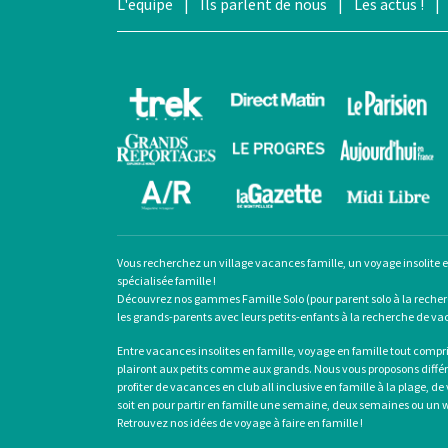
L'equipe
|
Ils parlent de nous
|
Les actus !
|
Vous recherchez un
village vacances famille
, un
voyage insolite 
spécialisée famille !
Découvrez nos gammes Famille Solo (pour
parent solo
à la reche
les grands-parents avec leurs petits-enfants à la recherche de vaca
Entre
vacances insolites en famille
,
voyage en famille tout compr
plairont aux petits comme aux grands. Nous vous proposons différ
profiter de
vacances en club all inclusive en famille
à la plage, de
soit en pour partir en famille une semaine, deux semaines ou un w
Retrouvez nos idées de
voyage à faire en famille
!