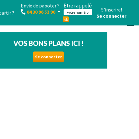
Être rappelé
Envie de papoter ?
S'inscrire!
04 30 96 53 90
partir ?
Se connecter
ok
VOS BONS PLANS ICI !
Se connecter