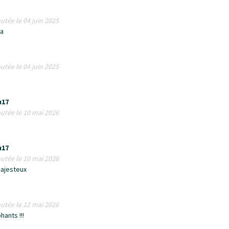
utée le 04 juin 2025
ha
utée le 04 juin 2025
u17
utée le 10 mai 2026
u17
utée le 10 mai 2026
majesteux
utée le 12 mai 2026
ants !!!