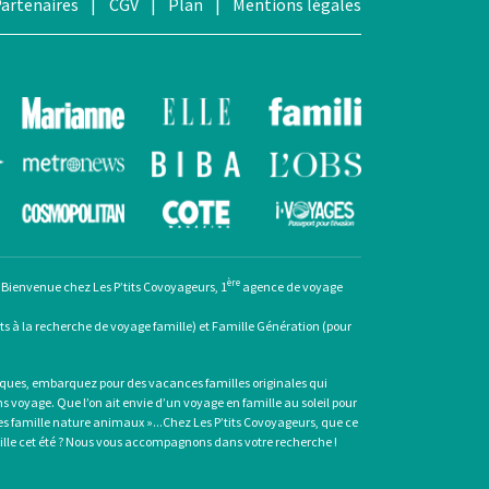
artenaires
|
CGV
|
Plan
|
Mentions légales
ère
 Bienvenue chez Les P’tits Covoyageurs, 1
agence de voyage
nts à la recherche de voyage famille) et Famille Génération (pour
ntiques, embarquez pour des
vacances familles originales
qui
s voyage. Que l’on ait envie d’un
voyage en famille au soleil
pour
s famille nature animaux
»...Chez Les P’tits Covoyageurs, que ce
lle cet été
? Nous vous accompagnons dans votre recherche !