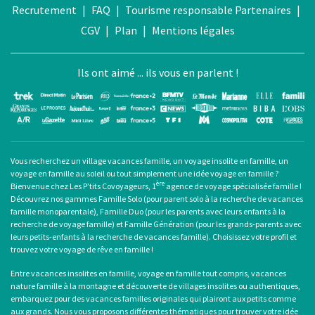
Recrutement
|
FAQ
|
Tourisme responsable
Partenaires
|
CGV
|
Plan
|
Mentions légales
Ils ont aimé ... ils vous en parlent !
Vous recherchez un
village vacances famille
, un
voyage insolite en famille
, un
voyage en famille au soleil
ou tout simplement une
idée voyage en famille
?
ère
Bienvenue chez Les P’tits Covoyageurs, 1
agence de voyage spécialisée famille !
Découvrez nos gammes Famille Solo (pour
parent solo
à la recherche de
vacances
famille monoparentale
), Famille Duo (pour les parents avec leurs enfants à la
recherche de voyage famille) et Famille Génération (pour les grands-parents avec
leurs petits-enfants à la recherche de vacances famille). Choisissez votre profil et
trouvez votre voyage de rêve en famille !
Entre
vacances insolites en famille
,
voyage en famille tout compris
, vacances
nature famille à la montagne et découverte de villages insolites ou authentiques,
embarquez pour des
vacances familles originales
qui plairont aux petits comme
aux grands. Nous vous proposons différentes thématiques pour trouver votre idée