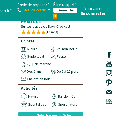
Être rappelé
Envie de papoter ?
S'inscrire!
04 30 96 53 90
partir ?
Se connecter
CIRCUIT PROVENCE EN
ok
FAMILLE
Sur les traces de Davy Crockett
(12 avis)
En bref
6 jours
Vol non inclus
Guide local
Facile
2,5 j. de marche
Dès 6 ans
De 5 à 20 pers.
Chalets en bois
Activités
Nature
Randonnée
Sport d'eau
Sport nature
Télécharger la fiche