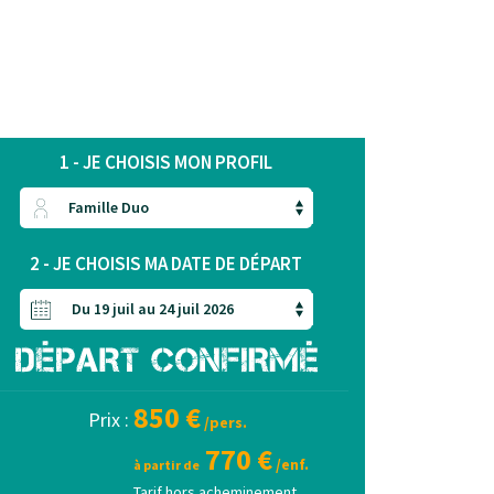
1 - JE CHOISIS MON PROFIL
2 - JE CHOISIS MA DATE DE DÉPART
850 €
Prix :
/pers.
770 €
/enf.
à partir de
Tarif hors acheminement