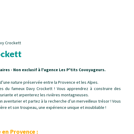
avy Crockett
ockett
res - Non exclusif à l'agence Les P'tits Covoyageurs.
r d’une nature préservée entre la Provence et les Alpes.
aces du fameux Davy Crockett ! Vous apprendrez à construire des
uxuriante et arpenterez les rivières montagneuses.
 aventurier et partez à la recherche d’un merveilleux trésor ! Vous
rière et son troupeau, une expérience unique et inoubliable !
!
 en Provence :