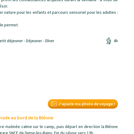
ésor.
er nature pour les enfants et parcours sensoriel pour les adultes :
 le permet.
etit déjeuner - Déjeuner - Dîner
4h
J'ajoute ma photo de voyage !
gnade au bord de la Bléone
ère matinée calme sur le camp, puis départ en direction la Bléone
 gare SNCF de Digne-les-Bains. Fin du séjour vers 13h.