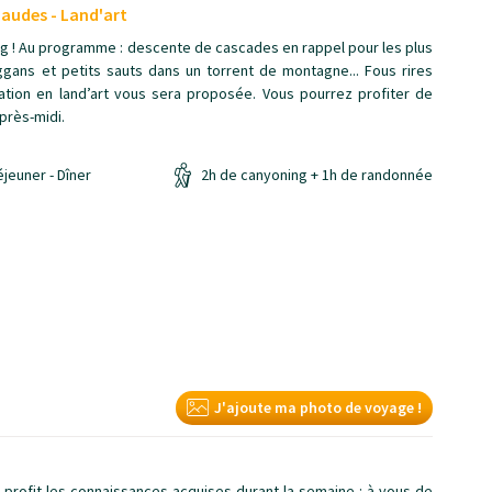
haudes - Land'art
ning ! Au programme : descente de cascades en rappel pour les plus
gans et petits sauts dans un torrent de montagne... Fous rires
éation en land’art vous sera proposée. Vous pourrez profiter de
près-midi.
éjeuner - Dîner
2h de canyoning + 1h de randonnée
J'ajoute ma photo de voyage !
 profit les connaissances acquises durant la semaine : à vous de