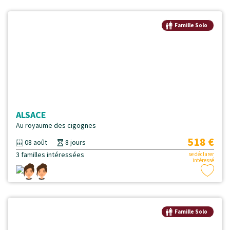
Famille Solo
ALSACE
Au royaume des cigognes
518 €
08 août
8 jours
3 familles intéressées
se déclarer
intéressé
Famille Solo