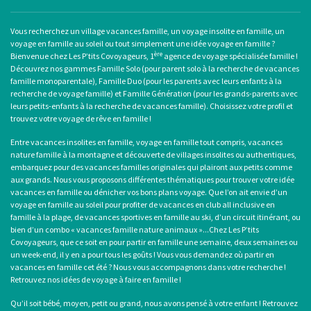
Vous recherchez un
village vacances famille
, un
voyage insolite en famille
, un
voyage en famille au soleil
ou tout simplement une
idée voyage en famille
?
ère
Bienvenue chez Les P’tits Covoyageurs, 1
agence de voyage spécialisée famille !
Découvrez nos gammes Famille Solo (pour
parent solo
à la recherche de
vacances
famille monoparentale
), Famille Duo (pour les parents avec leurs enfants à la
recherche de voyage famille) et Famille Génération (pour les grands-parents avec
leurs petits-enfants à la recherche de vacances famille). Choisissez votre profil et
trouvez votre voyage de rêve en famille !
Entre
vacances insolites en famille
,
voyage en famille tout compris
, vacances
nature famille à la montagne et découverte de villages insolites ou authentiques,
embarquez pour des
vacances familles originales
qui plairont aux petits comme
aux grands. Nous vous proposons différentes thématiques pour trouver votre idée
vacances en famille ou dénicher vos bons plans voyage. Que l’on ait envie d’un
voyage en famille au soleil
pour profiter de
vacances en club all inclusive en
famille
à la plage, de
vacances sportives en famille
au ski, d’un circuit itinérant, ou
bien d’un combo «
vacances famille nature animaux
»...Chez Les P’tits
Covoyageurs, que ce soit en pour partir en famille une semaine, deux semaines ou
un week-end, il y en a pour tous les goûts ! Vous vous demandez où
partir en
vacances en famille cet été
? Nous vous accompagnons dans votre recherche !
Retrouvez nos idées de
voyage à faire en famille
!
Qu’il soit bébé, moyen, petit ou grand, nous avons pensé à votre enfant ! Retrouvez